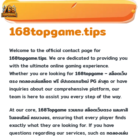
Contact Us –
168topgame.tips
Welcome to the official contact page for
168topgame.tips
. We are dedicated to providing you
with the ultimate online gaming experience.
Whether you are looking for
168topgame – สล็อตเว็บ
ตรง ทดลองเล่นสล็อต ฟรี อัปเดตเกมใหม่ PG ล่าสุด
or have
inquiries about our comprehensive platform, our
team is here to assist you every step of the way.
At our core,
168Topgame รวมเกม สล็อตเว็บตรง และคาสิ
โนออนไลน์ ครบวงจร
, ensuring that every player finds
exactly what they are looking for. If you have
questions regarding our services, such as
ทดลองเล่น