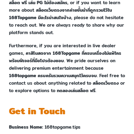
สล็อต ฟรี เล่น PG ไม่ต้องสมัคร
, or if you want to learn
more about
สล็อตเว็บตรงจากค่ายชั้นนำที่ถูกรวมไว้ใน
168Topgame มีอะไรน่าสนใจบ้าง
, please do not hesitate
to reach out. We are always ready to share why our
platform stands out.
Furthermore, if you are interested in live dealer
games,
คาสิโนสดจาก 168Topgame ที่ครบเครื่องไม่แพ้ใคร
พร้อมฟีเจอร์ที่มือโปรต้องชอบ
. We pride ourselves on
delivering premium entertainment because
168topgame ครบครันรวมความสนุกไว้ครบจบ
. Feel free to
contact us about anything related to
สล็อตเว็บตรง
or
to explore options to
ทดลองเล่นสล็อต ฟรี
.
Get in Touch
Business Name:
168topgame.tips