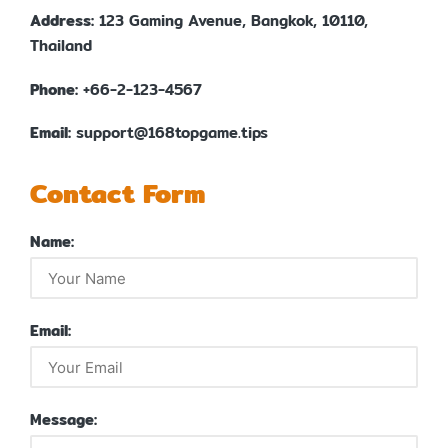
Address:
123 Gaming Avenue
,
Bangkok
,
10110
,
Thailand
Phone:
+66-2-123-4567
Email:
support@168topgame.tips
Contact Form
Name:
Email:
Message: