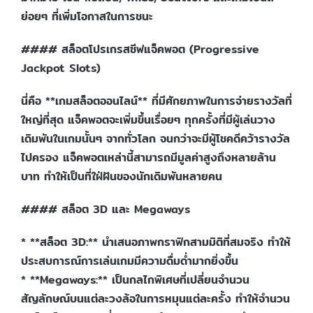
ย่อยๆ ที่เพิ่มโอกาสในการชนะ
#### สล็อตโปรเกรสซีฟแจ็คพอต (Progressive
Jackpot Slots)
นี่คือ **เกมสล็อตออนไลน์** ที่มีศักยภาพในการจ่ายรางวัลที่
ใหญ่ที่สุด แจ็คพอตจะเพิ่มขึ้นเรื่อยๆ ทุกครั้งที่มีผู้เล่นวาง
เดิมพันในเกมนั้นๆ จากทั่วโลก จนกว่าจะมีผู้โชคดีคว้ารางวัล
ไปครอง แจ็คพอตเหล่านี้สามารถมีมูลค่าสูงถึงหลายล้าน
บาท ทำให้เป็นที่ใฝ่ฝันของนักเดิมพันหลายคน
#### สล็อต 3D และ Megaways
* **สล็อต 3D:** นำเสนอภาพกราฟิกสามมิติที่สมจริง ทำให้
ประสบการณ์การเล่นเกมมีความดื่มด่ำมากยิ่งขึ้น
* **Megaways:** เป็นกลไกพิเศษที่เปลี่ยนจำนวน
สัญลักษณ์บนแต่ละวงล้อในการหมุนแต่ละครั้ง ทำให้จำนวน