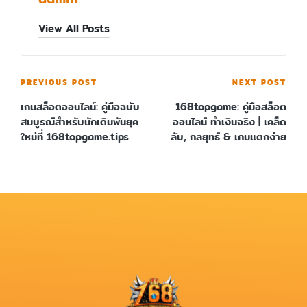
View All Posts
PREVIOUS POST
NEXT POST
เกมสล็อตออนไลน์: คู่มือฉบับ
168topgame: คู่มือสล็อต
สมบูรณ์สำหรับนักเดิมพันยุค
ออนไลน์ ทำเงินจริง | เคล็ด
ใหม่ที่ 168topgame.tips
ลับ, กลยุทธ์ & เกมแตกง่าย