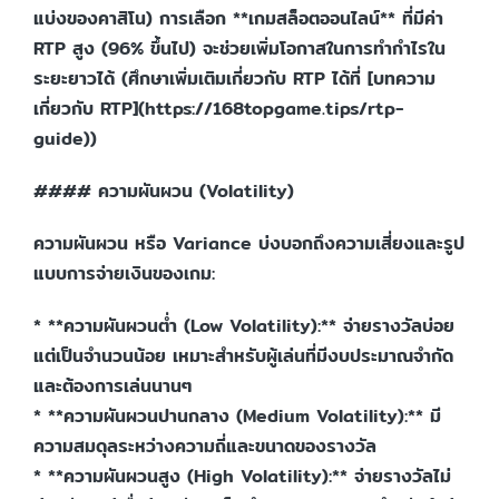
แบ่งของคาสิโน) การเลือก **เกมสล็อตออนไลน์** ที่มีค่า
RTP สูง (96% ขึ้นไป) จะช่วยเพิ่มโอกาสในการทำกำไรใน
ระยะยาวได้ (ศึกษาเพิ่มเติมเกี่ยวกับ RTP ได้ที่ [บทความ
เกี่ยวกับ RTP](https://168topgame.tips/rtp-
guide))
#### ความผันผวน (Volatility)
ความผันผวน หรือ Variance บ่งบอกถึงความเสี่ยงและรูป
แบบการจ่ายเงินของเกม:
* **ความผันผวนต่ำ (Low Volatility):** จ่ายรางวัลบ่อย
แต่เป็นจำนวนน้อย เหมาะสำหรับผู้เล่นที่มีงบประมาณจำกัด
และต้องการเล่นนานๆ
* **ความผันผวนปานกลาง (Medium Volatility):** มี
ความสมดุลระหว่างความถี่และขนาดของรางวัล
* **ความผันผวนสูง (High Volatility):** จ่ายรางวัลไม่