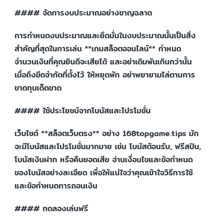
#### จัดการงบประมาณอย่างชาญฉลาด
การกำหนดงบประมาณและยึดมั่นในงบประมาณนั้นเป็นสิ่ง
สำคัญที่สุดในการเล่น **เกมสล็อตออนไลน์** กำหนด
จำนวนเงินที่คุณยินดีจะเสียได้ และอย่าเดิมพันเกินกว่านั้น
เมื่อถึงขีดจำกัดที่ตั้งไว้ ให้หยุดพัก อย่าพยายามไล่ตามการ
ขาดทุนเด็ดขาด
#### ใช้ประโยชน์จากโบนัสและโปรโมชั่น
เว็บไซต์ **สล็อตเว็บตรง** อย่าง 168topgame.tips มัก
จะมีโบนัสและโปรโมชั่นมากมาย เช่น โบนัสต้อนรับ, ฟรีสปิน,
โบนัสเงินฝาก หรือคืนยอดเสีย อ่านเงื่อนไขและข้อกำหนด
ของโบนัสอย่างละเอียด เพื่อให้แน่ใจว่าคุณเข้าใจวิธีการใช้
และข้อกำหนดการถอนเงิน
#### ทดลองเล่นฟรี