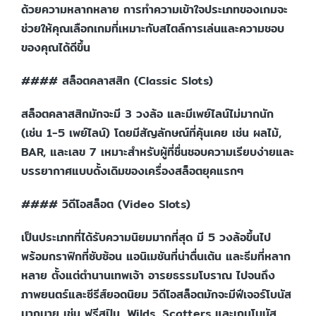
ด้วยความหลากหลาย การทำความเข้าใจประเภทของเกมจะ
ช่วยให้คุณเลือกเกมที่เหมาะกับสไตล์การเล่นและความชอบ
ของคุณได้ดีขึ้น
#### สล็อตคลาสสิก (Classic Slots)
สล็อตคลาสสิกมักจะมี 3 วงล้อ และมีเพย์ไลน์ไม่มากนัก
(เช่น 1-5 เพย์ไลน์) โดยมีสัญลักษณ์ที่คุ้นเคย เช่น ผลไม้,
BAR, และเลข 7 เหมาะสำหรับผู้ที่ชื่นชอบความเรียบง่ายและ
บรรยากาศแบบดั้งเดิมของเครื่องสล็อตยุคแรกๆ
#### วิดีโอสล็อต (Video Slots)
เป็นประเภทที่ได้รับความนิยมมากที่สุด มี 5 วงล้อขึ้นไป
พร้อมกราฟิกที่ซับซ้อน แอนิเมชันที่น่าตื่นเต้น และธีมที่หลาก
หลาย ตั้งแต่ตำนานเทพเจ้า อารยธรรมโบราณ ไปจนถึง
ภาพยนตร์และซีรีส์ยอดนิยม วิดีโอสล็อตมักจะมีฟีเจอร์โบนัส
มากมาย เช่น ฟรีสปิน, Wilds, Scatters และเกมโบนัส