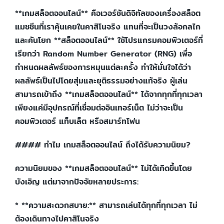
**เกมสล็อตออนไลน์** คือเวอร์ชันดิจิทัลของเครื่องสล็อต
แมชชีนที่เราคุ้นเคยในคาสิโนจริง แทนที่จะเป็นวงล้อกลไก
และคันโยก **สล็อตออนไลน์** ใช้โปรแกรมคอมพิวเตอร์ที่
เรียกว่า Random Number Generator (RNG) เพื่อ
กำหนดผลลัพธ์ของการหมุนแต่ละครั้ง ทำให้มั่นใจได้ว่า
ผลลัพธ์เป็นไปโดยสุ่มและยุติธรรมอย่างแท้จริง ผู้เล่น
สามารถเข้าถึง **เกมสล็อตออนไลน์** ได้จากทุกที่ทุกเวลา
เพียงแค่มีอุปกรณ์ที่เชื่อมต่ออินเทอร์เน็ต ไม่ว่าจะเป็น
คอมพิวเตอร์ แท็บเล็ต หรือสมาร์ทโฟน
#### ทำไม เกมสล็อตออนไลน์ ถึงได้รับความนิยม?
ความนิยมของ **เกมสล็อตออนไลน์** ไม่ได้เกิดขึ้นโดย
บังเอิญ แต่มาจากปัจจัยหลายประการ:
* **ความสะดวกสบาย:** สามารถเล่นได้ทุกที่ทุกเวลา ไม่
ต้องเดินทางไปคาสิโนจริง