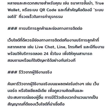
หลายและสะดวกสบายสำหรับคุณ เช่น ธนาคารชั้นนำ, True
Wallet, หรือระบบ QR Code และที่สำคัญคือต้องมี `ระบบ
ออโต้` ที่รวดเร็วในการทำธุรกรรม
### การบริการลูกค้าและช่องทางการติดต่อ
เว็บไซต์ที่ดีควรมีช่องทางการติดต่อทีมงานบริการลูกค้าที่
หลากหลาย เช่น Live Chat, Line, โทรศัพท์ และมีทีมงาน
พร้อมให้บริการตลอด 24 ชั่วโมง เพื่อให้คุณสามารถ
สอบถามหรือแก้ไขปัญหาได้อย่างทันท่วงที
### รีวิวจากผู้ใช้งานจริง
ค้นหารีวิวจากผู้ใช้งานจริงบนแพลตฟอร์มต่างๆ เช่น เว็บ
บอร์ด หรือโซเชียลมีเดีย เพื่อดูความคิดเห็นและ
ประสบการณ์ของผู้อื่น การมีรีวิวเชิงบวกจำนวนมากเป็น
สัญญาณที่ดีของเว็บไซต์ที่น่าเชื่อถือ