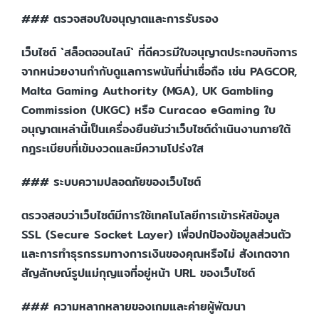
### ตรวจสอบใบอนุญาตและการรับรอง
เว็บไซต์ `สล็อตออนไลน์` ที่ดีควรมีใบอนุญาตประกอบกิจการ
จากหน่วยงานกำกับดูแลการพนันที่น่าเชื่อถือ เช่น PAGCOR,
Malta Gaming Authority (MGA), UK Gambling
Commission (UKGC) หรือ Curacao eGaming ใบ
อนุญาตเหล่านี้เป็นเครื่องยืนยันว่าเว็บไซต์ดำเนินงานภายใต้
กฎระเบียบที่เข้มงวดและมีความโปร่งใส
### ระบบความปลอดภัยของเว็บไซต์
ตรวจสอบว่าเว็บไซต์มีการใช้เทคโนโลยีการเข้ารหัสข้อมูล
SSL (Secure Socket Layer) เพื่อปกป้องข้อมูลส่วนตัว
และการทำธุรกรรมทางการเงินของคุณหรือไม่ สังเกตจาก
สัญลักษณ์รูปแม่กุญแจที่อยู่หน้า URL ของเว็บไซต์
### ความหลากหลายของเกมและค่ายผู้พัฒนา