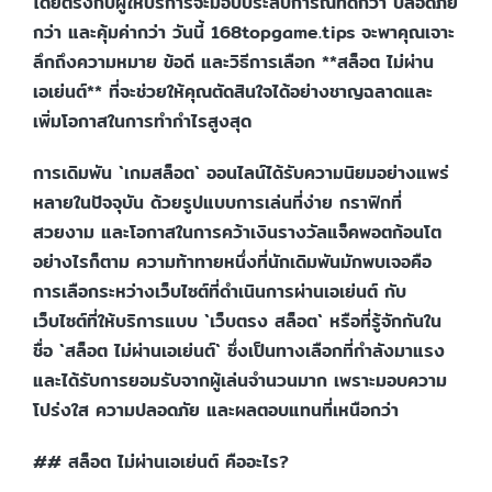
โดยตรงกับผู้ให้บริการจะมอบประสบการณ์ที่ดีกว่า ปลอดภัย
กว่า และคุ้มค่ากว่า วันนี้ 168topgame.tips จะพาคุณเจาะ
ลึกถึงความหมาย ข้อดี และวิธีการเลือก **สล็อต ไม่ผ่าน
เอเย่นต์** ที่จะช่วยให้คุณตัดสินใจได้อย่างชาญฉลาดและ
เพิ่มโอกาสในการทำกำไรสูงสุด
การเดิมพัน `เกมสล็อต` ออนไลน์ได้รับความนิยมอย่างแพร่
หลายในปัจจุบัน ด้วยรูปแบบการเล่นที่ง่าย กราฟิกที่
สวยงาม และโอกาสในการคว้าเงินรางวัลแจ็คพอตก้อนโต
อย่างไรก็ตาม ความท้าทายหนึ่งที่นักเดิมพันมักพบเจอคือ
การเลือกระหว่างเว็บไซต์ที่ดำเนินการผ่านเอเย่นต์ กับ
เว็บไซต์ที่ให้บริการแบบ `เว็บตรง สล็อต` หรือที่รู้จักกันใน
ชื่อ `สล็อต ไม่ผ่านเอเย่นต์` ซึ่งเป็นทางเลือกที่กำลังมาแรง
และได้รับการยอมรับจากผู้เล่นจำนวนมาก เพราะมอบความ
โปร่งใส ความปลอดภัย และผลตอบแทนที่เหนือกว่า
## สล็อต ไม่ผ่านเอเย่นต์ คืออะไร?