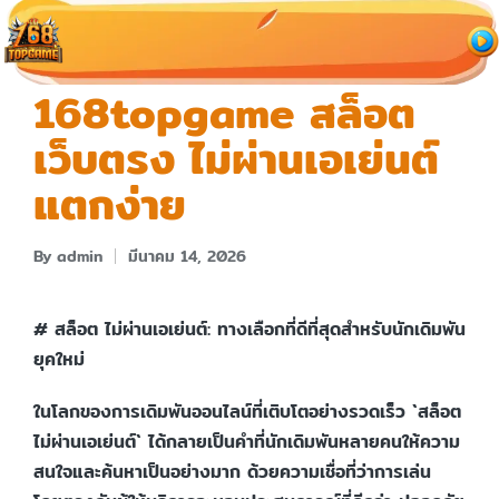
Uncategorized
168topgame สล็อต
เว็บตรง ไม่ผ่านเอเย่นต์
แตกง่าย
By
admin
มีนาคม 14, 2026
# สล็อต ไม่ผ่านเอเย่นต์: ทางเลือกที่ดีที่สุดสำหรับนักเดิมพัน
ยุคใหม่
ในโลกของการเดิมพันออนไลน์ที่เติบโตอย่างรวดเร็ว `สล็อต
ไม่ผ่านเอเย่นต์` ได้กลายเป็นคำที่นักเดิมพันหลายคนให้ความ
สนใจและค้นหาเป็นอย่างมาก ด้วยความเชื่อที่ว่าการเล่น