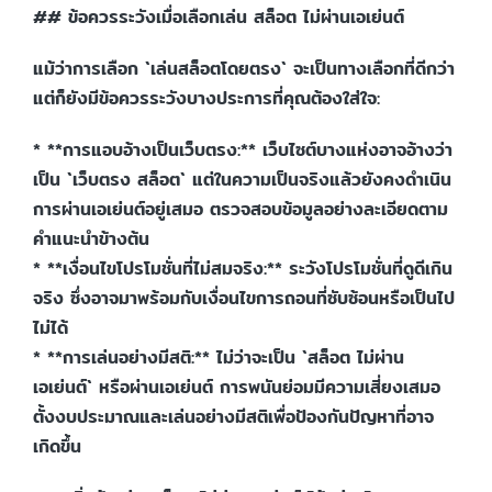
## ข้อควรระวังเมื่อเลือกเล่น สล็อต ไม่ผ่านเอเย่นต์
แม้ว่าการเลือก `เล่นสล็อตโดยตรง` จะเป็นทางเลือกที่ดีกว่า
แต่ก็ยังมีข้อควรระวังบางประการที่คุณต้องใส่ใจ:
* **การแอบอ้างเป็นเว็บตรง:** เว็บไซต์บางแห่งอาจอ้างว่า
เป็น `เว็บตรง สล็อต` แต่ในความเป็นจริงแล้วยังคงดำเนิน
การผ่านเอเย่นต์อยู่เสมอ ตรวจสอบข้อมูลอย่างละเอียดตาม
คำแนะนำข้างต้น
* **เงื่อนไขโปรโมชั่นที่ไม่สมจริง:** ระวังโปรโมชั่นที่ดูดีเกิน
จริง ซึ่งอาจมาพร้อมกับเงื่อนไขการถอนที่ซับซ้อนหรือเป็นไป
ไม่ได้
* **การเล่นอย่างมีสติ:** ไม่ว่าจะเป็น `สล็อต ไม่ผ่าน
เอเย่นต์` หรือผ่านเอเย่นต์ การพนันย่อมมีความเสี่ยงเสมอ
ตั้งงบประมาณและเล่นอย่างมีสติเพื่อป้องกันปัญหาที่อาจ
เกิดขึ้น