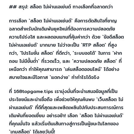
## สรุป: สล็อต ไม่ผ่านเอเย่นต์ ทางเลือกที่ฉลาดกว่า
การเลือก `สล็อต ไม่ผ่านเอเย่นต์` คือการตัดสินใจที่ชาญ
ฉลาดสำหรับนักเดิมพันยุคใหม่ที่ต้องการความปลอดภัย
ความโปร่งใส และผลตอบแทนที่คุ้มค่ากว่า ด้วย `ข้อดีสล็อต
ไม่ผ่านเอเย่นต์` มากมาย ไม่ว่าจะเป็น `RTP สล็อต` ที่สูง
กว่า, `โปรโมชั่น สล็อต` ที่ดีกว่า, `ระบบออโต้` ในการ `ฝาก
ถอน ไม่มีขั้นต่ำ` ที่รวดเร็ว, และ `ความปลอดภัย สล็อต` ที่
เหนือกว่า ทำให้คุณสามารถ `เล่นสล็อตออนไลน์` ได้อย่าง
สบายใจและมีโอกาส `แตกง่าย` ทำกำไรได้จริง
ที่ 168topgame.tips เรามุ่งมั่นที่จะนำเสนอข้อมูลที่เป็น
ประโยชน์และน่าเชื่อถือ เพื่อช่วยให้คุณค้นพบ `เว็บสล็อต ไม่
ผ่านเอเย่นต์` ที่ดีที่สุดและเพลิดเพลินไปกับประสบการณ์การ
เดิมพันที่ยอดเยี่ยม อย่ารอช้า! เลือก `สล็อต ไม่ผ่านเอเย่นต์`
ที่คุณมั่นใจ แล้วเริ่มต้นเส้นทางสู่การเป็นผู้ชนะในโลกของ
`เกมสล็อต` ได้เลยวันนี้!